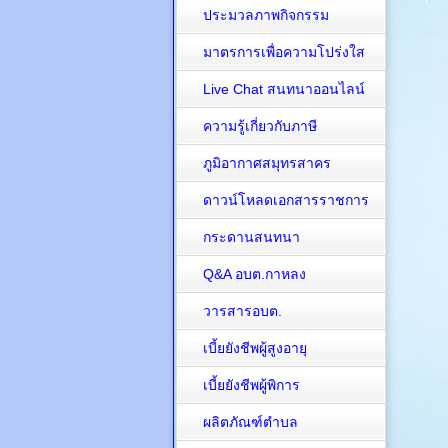
ประมวลภาพกิจกรรม
มาตรการเพื่อความโปร่งใส
Live Chat สนทนาออนไลน์
ความรู้เกี่ยวกับภาษี
ภูมิอากาศสมุทรสาคร
ดาวน์โหลดเอกสารราชการ
กระดานสนทนา
Q&A อบต.กาหลง
วารสารอบต.
เบี้ยยังชีพผู้สูงอายุ
เบี้ยยังชีพผู้พิการ
ผลิตภัณฑ์ตำบล