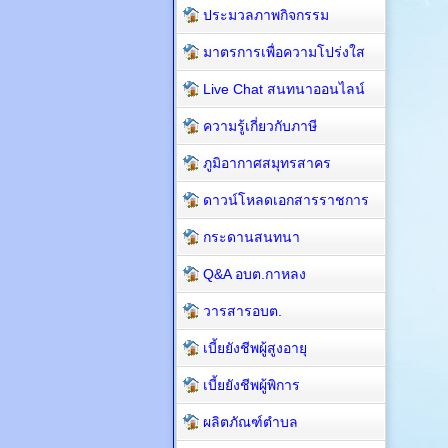
ประมวลภาพกิจกรรม
มาตรการเพื่อความโปร่งใส
Live Chat สนทนาออนไลน์
ความรู้เกี่ยวกับภาษี
ภูมิอากาศสมุทรสาคร
ดาวน์โหลดเอกสารราชการ
กระดานสนทนา
Q&A อบต.กาหลง
วารสารอบต.
เบี้ยยังชีพผู้สูงอายุ
เบี้ยยังชีพผู้พิการ
ผลิตภัณฑ์ตำบล