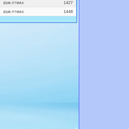
อบต.กาหลง
1427
อบต.กาหลง
1448