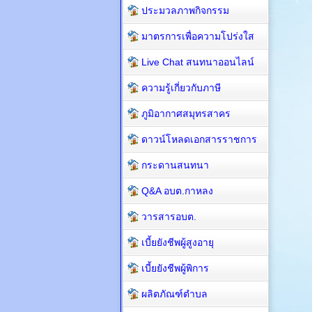
ประมวลภาพกิจกรรม
มาตรการเพื่อความโปร่งใส
Live Chat สนทนาออนไลน์
ความรู้เกี่ยวกับภาษี
ภูมิอากาศสมุทรสาคร
ดาวน์โหลดเอกสารราชการ
กระดานสนทนา
Q&A อบต.กาหลง
วารสารอบต.
เบี้ยยังชีพผู้สูงอายุ
เบี้ยยังชีพผู้พิการ
ผลิตภัณฑ์ตำบล