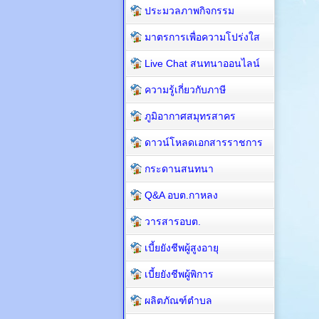
ประมวลภาพกิจกรรม
มาตรการเพื่อความโปร่งใส
Live Chat สนทนาออนไลน์
ความรู้เกี่ยวกับภาษี
ภูมิอากาศสมุทรสาคร
ดาวน์โหลดเอกสารราชการ
กระดานสนทนา
Q&A อบต.กาหลง
วารสารอบต.
เบี้ยยังชีพผู้สูงอายุ
เบี้ยยังชีพผู้พิการ
ผลิตภัณฑ์ตำบล